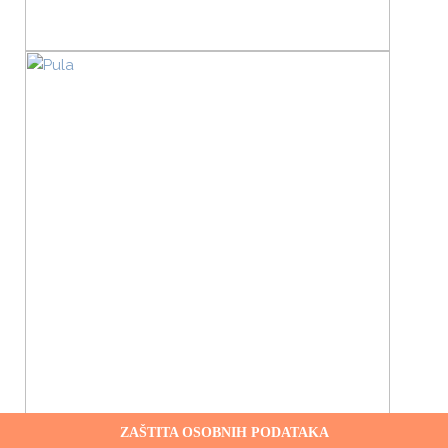
Copyright 2016. godine
ZAŠTITA OSOBNIH PODATAKA
FOTOFAN d.o.o.
- Sva prava