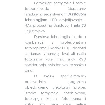
Fotoknjige, fotografije i ostale
fotoproizvode (duratrans)
izrađujemo jedinstvenom
Durstovom
tehnologijom
(LED osvjetljavanje +
RA4 proces), na Durstovoj
Theta 76
liniji strojeva.
Durstova tehnologija izrade u
kombinaciji s profesionalnim
fotopapirima ( Kodak i Fuji), dodatni
su jamac vrhunskoj kvaliteti naših
fotografija koje imaju širok RGB
spektar boja, sivih tonova, te snažnu
crnu.
U svojim specijaliziranim
proizvodnim pogonima
objedinjujemo cjelokupni proces
izrade: fotografija, fotoblokova,
fotoknjiga, korica, fotoalbuma i
kutija, što nam daje velike