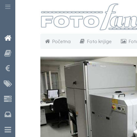
Početna
Početna
Foto knjige
Foto
Foto knjige
Economy
Materijali
Korice
Kutije
Kaširanje